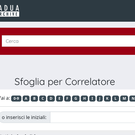
Sfoglia per Correlatore
ai a:
0-9
A
B
C
D
E
F
G
H
I
J
K
L
M
N
o inserisci le iniziali: