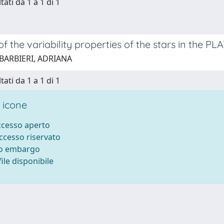
tati da 1 a 1 di 1
of the variability properties of the stars in the P
 BARBIERI, ADRIANA
tati da 1 a 1 di 1
 icone
accesso aperto
accesso riservato
to embargo
ile disponibile