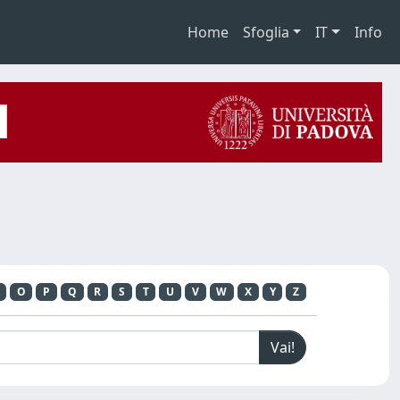
Home
Sfoglia
IT
Info
O
P
Q
R
S
T
U
V
W
X
Y
Z