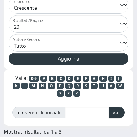
In ordine:
Risultati/Pagina
Autori/Record:
Vai a:
0-9
A
B
C
D
E
F
G
H
I
J
K
L
M
N
O
P
Q
R
S
T
U
V
W
X
Y
Z
o inserisci le iniziali:
Mostrati risultati da 1 a 3