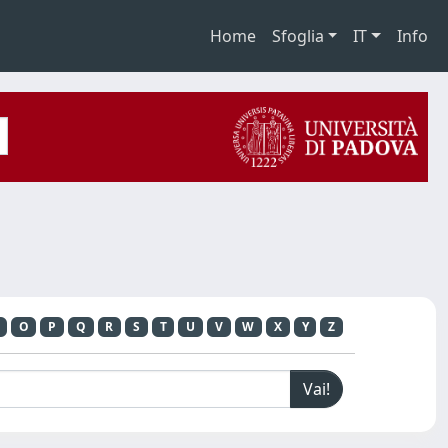
Home
Sfoglia
IT
Info
O
P
Q
R
S
T
U
V
W
X
Y
Z