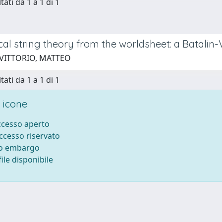
tati da 1 a 1 di 1
al string theory from the worldsheet: a Batalin-
 VITTORIO, MATTEO
tati da 1 a 1 di 1
 icone
accesso aperto
accesso riservato
to embargo
ile disponibile