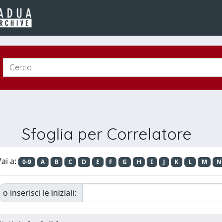
Sfoglia per Correlatore
ai a:
0-9
A
B
C
D
E
F
G
H
I
J
K
L
M
N
o inserisci le iniziali: