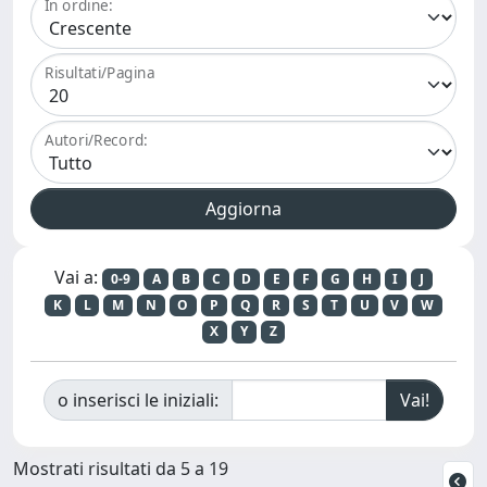
In ordine:
Risultati/Pagina
Autori/Record:
Vai a:
0-9
A
B
C
D
E
F
G
H
I
J
K
L
M
N
O
P
Q
R
S
T
U
V
W
X
Y
Z
o inserisci le iniziali:
Mostrati risultati da 5 a 19