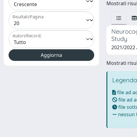
Mostrati risul
Risultati/Pagina
Neurocogn
Autori/Record:
Study
2021/2022 
Mostrati risul
Legenda
file ad 
file ad 
file sot
nessun f