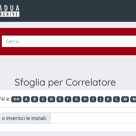
Sfoglia per Correlatore
ai a:
0-9
A
B
C
D
E
F
G
H
I
J
K
L
M
N
o inserisci le iniziali: