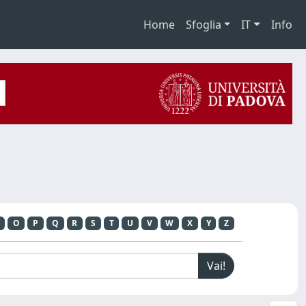
Home
Sfoglia
IT
Info
O
P
Q
R
S
T
U
V
W
X
Y
Z