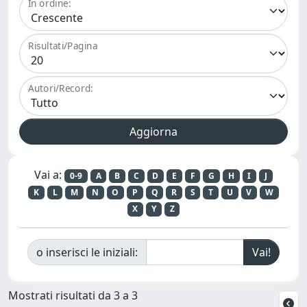
In ordine:
Risultati/Pagina
Autori/Record:
Vai a:
0-9
A
B
C
D
E
F
G
H
I
J
K
L
M
N
O
P
Q
R
S
T
U
V
W
X
Y
Z
o inserisci le iniziali:
Mostrati risultati da 3 a 3