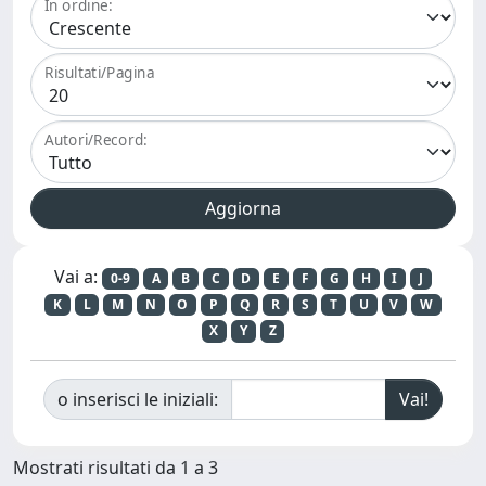
In ordine:
Risultati/Pagina
Autori/Record:
Vai a:
0-9
A
B
C
D
E
F
G
H
I
J
K
L
M
N
O
P
Q
R
S
T
U
V
W
X
Y
Z
o inserisci le iniziali:
Mostrati risultati da 1 a 3