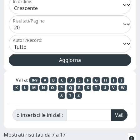
In ordine:
Risultati/Pagina
Autori/Record:
Vai a:
0-9
A
B
C
D
E
F
G
H
I
J
K
L
M
N
O
P
Q
R
S
T
U
V
W
X
Y
Z
o inserisci le iniziali:
Mostrati risultati da 7 a 17