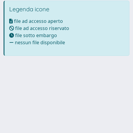
Legenda icone
file ad accesso aperto
file ad accesso riservato
file sotto embargo
nessun file disponibile
Powered by UNITESI
-
Info
Sistema
-
Licenza
-
Utilizzo dei
Copyright © 2026