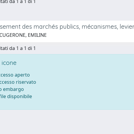
tati da 1 a 1 di 1
ssement des marchés publics, mécanismes, leviers
 CUGERONE, EMILINE
tati da 1 a 1 di 1
 icone
accesso aperto
accesso riservato
to embargo
ile disponibile