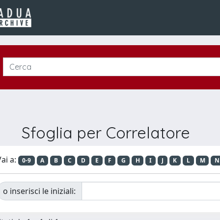
Sfoglia per Correlatore
ai a:
0-9
A
B
C
D
E
F
G
H
I
J
K
L
M
N
o inserisci le iniziali: