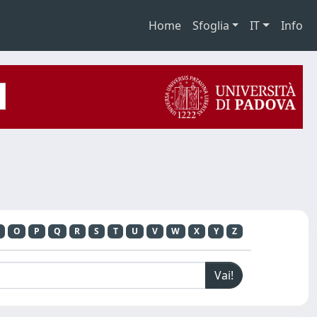
Home
Sfoglia
IT
Info
O
P
Q
R
S
T
U
V
W
X
Y
Z