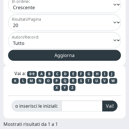
In ordine:
Risultati/Pagina
Autori/Record:
Vai a:
0-9
A
B
C
D
E
F
G
H
I
J
K
L
M
N
O
P
Q
R
S
T
U
V
W
X
Y
Z
o inserisci le iniziali:
Mostrati risultati da 1 a 1