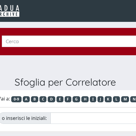
Sfoglia per Correlatore
ai a:
0-9
A
B
C
D
E
F
G
H
I
J
K
L
M
N
o inserisci le iniziali: