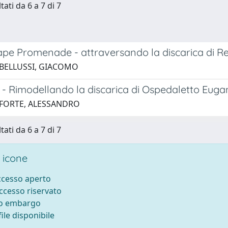
tati da 6 a 7 di 7
pe Promenade - attraversando la discarica di Re
 BELLUSSI, GIACOMO
 - Rimodellando la discarica di Ospedaletto Euga
 FORTE, ALESSANDRO
tati da 6 a 7 di 7
 icone
accesso aperto
accesso riservato
to embargo
ile disponibile