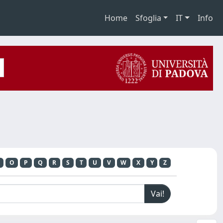
Home
Sfoglia
IT
Info
O
P
Q
R
S
T
U
V
W
X
Y
Z