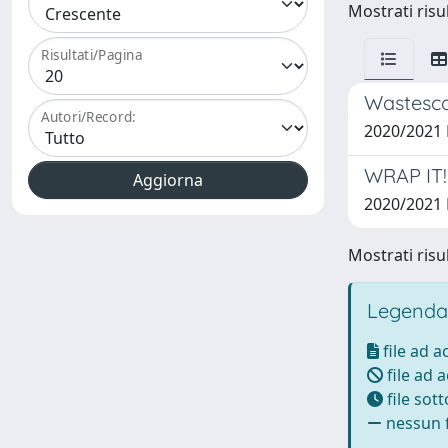
Mostrati risul
Risultati/Pagina
Wastesca
Autori/Record:
2020/2021
WRAP IT!
2020/2021
Mostrati risul
Legenda
file ad 
file ad 
file sot
nessun f