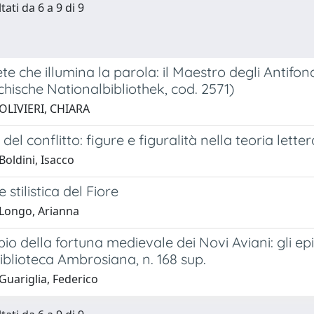
tati da 6 a 9 di 9
ete che illumina la parola: il Maestro degli Antif
chische Nationalbibliothek, cod. 2571)
OLIVIERI, CHIARA
del conflitto: figure e figuralità nella teoria lett
oldini, Isacco
 stilistica del Fiore
Longo, Arianna
o della fortuna medievale dei Novi Aviani: gli ep
iblioteca Ambrosiana, n. 168 sup.
Guariglia, Federico