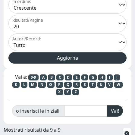
In ordine:
Risultati/Pagina
Autori/Record:
Vai a:
0-9
A
B
C
D
E
F
G
H
I
J
K
L
M
N
O
P
Q
R
S
T
U
V
W
X
Y
Z
o inserisci le iniziali:
Mostrati risultati da 9 a 9