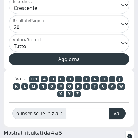
In ordine:
Risultati/Pagina
Autori/Record:
Vai a:
0-9
A
B
C
D
E
F
G
H
I
J
K
L
M
N
O
P
Q
R
S
T
U
V
W
X
Y
Z
o inserisci le iniziali:
Mostrati risultati da 4 a 5