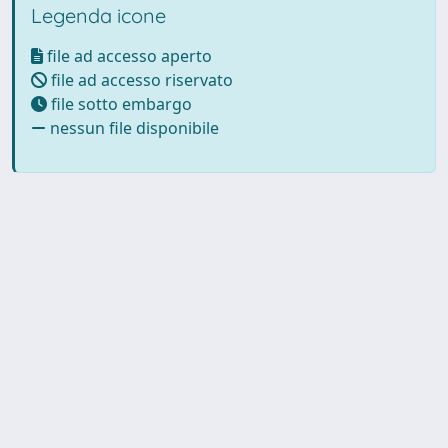
Legenda icone
file ad accesso aperto
file ad accesso riservato
file sotto embargo
nessun file disponibile
Powered by UNITESI
-
Info
Sistema
-
Licenza
-
Utilizzo dei
Copyright © 2026
cookie
-
Area riservata