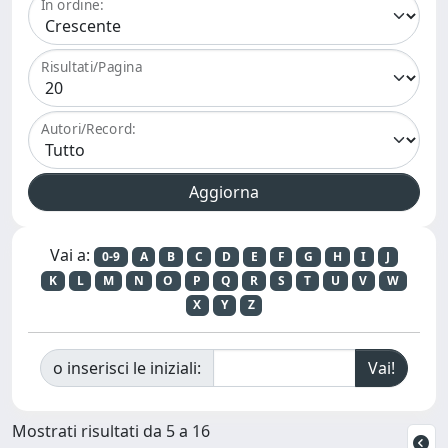
In ordine:
Risultati/Pagina
Autori/Record:
Vai a:
0-9
A
B
C
D
E
F
G
H
I
J
K
L
M
N
O
P
Q
R
S
T
U
V
W
X
Y
Z
o inserisci le iniziali:
Mostrati risultati da 5 a 16