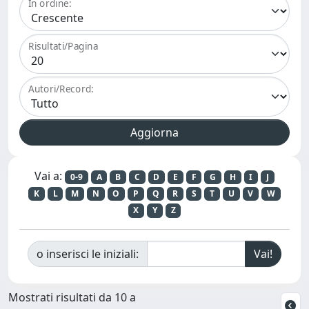
In ordine:
Risultati/Pagina
Autori/Record:
Vai a:
0-9
A
B
C
D
E
F
G
H
I
J
K
L
M
N
O
P
Q
R
S
T
U
V
W
X
Y
Z
o inserisci le iniziali:
Mostrati risultati da 10 a