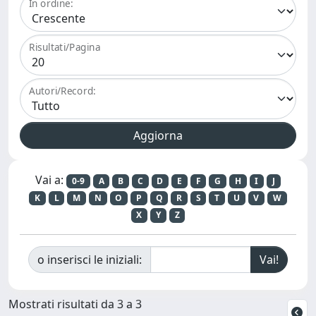
In ordine:
Risultati/Pagina
Autori/Record:
Vai a:
0-9
A
B
C
D
E
F
G
H
I
J
K
L
M
N
O
P
Q
R
S
T
U
V
W
X
Y
Z
o inserisci le iniziali:
Mostrati risultati da 3 a 3