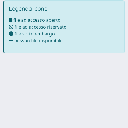
Legenda icone
file ad accesso aperto
file ad accesso riservato
file sotto embargo
nessun file disponibile
Powered by UNITESI
-
Info
Sistema
-
Licenza
-
Utilizzo dei
Copyright © 2026
cookie
-
Area riservata