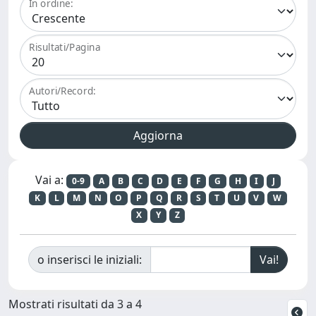
In ordine:
Risultati/Pagina
Autori/Record:
Vai a:
0-9
A
B
C
D
E
F
G
H
I
J
K
L
M
N
O
P
Q
R
S
T
U
V
W
X
Y
Z
o inserisci le iniziali:
Mostrati risultati da 3 a 4