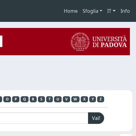
Home
Sfoglia
IT
Info
O
P
Q
R
S
T
U
V
W
X
Y
Z