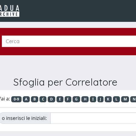
Sfoglia per Correlatore
ai a:
0-9
A
B
C
D
E
F
G
H
I
J
K
L
M
N
o inserisci le iniziali: