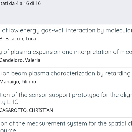
tati da 4 a 16 di 16
 of low energy gas-wall interaction by molecu
Brescaccin, Luca
g of plasma expansion and interpretation of meas
Candeloro, Valeria
 ion beam plasma characterization by retarding 
Manaigo, Filippo
tion of the sensor support prototype for the al
ty LHC
 CASAROTTO, CHRISTIAN
ion of the measurement system for the spatial c
source