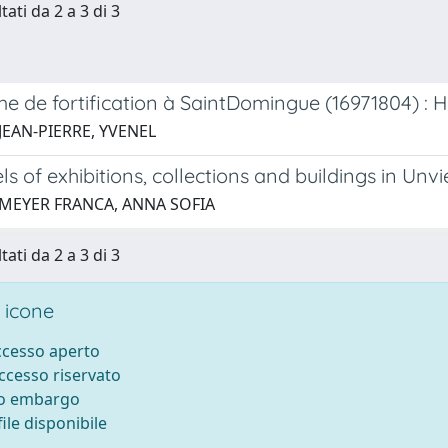
tati da 2 a 3 di 3
e de fortification à Saint­Domingue (1697­1804) : 
JEAN-PIERRE, YVENEL
ls of exhibitions, collections and buildings in Unvi
 MEYER FRANCA, ANNA SOFIA
tati da 2 a 3 di 3
 icone
accesso aperto
accesso riservato
to embargo
ile disponibile