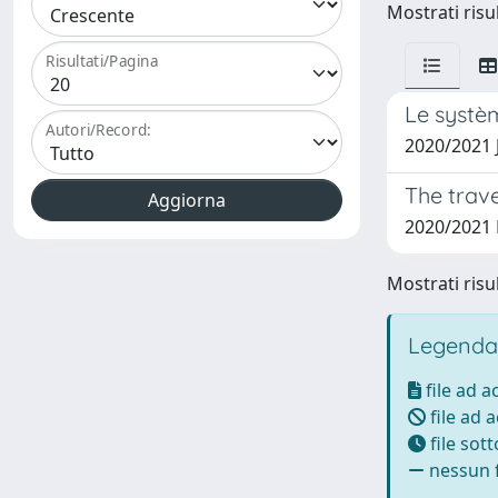
Mostrati risul
Risultati/Pagina
Le systèm
Autori/Record:
2020/2021 
The trave
2020/2021
Mostrati risul
Legenda
file ad 
file ad 
file sot
nessun f