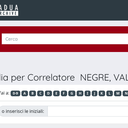
lia per Correlatore NEGRE, VA
ai a:
0-9
A
B
C
D
E
F
G
H
I
J
K
L
M
N
o inserisci le iniziali: