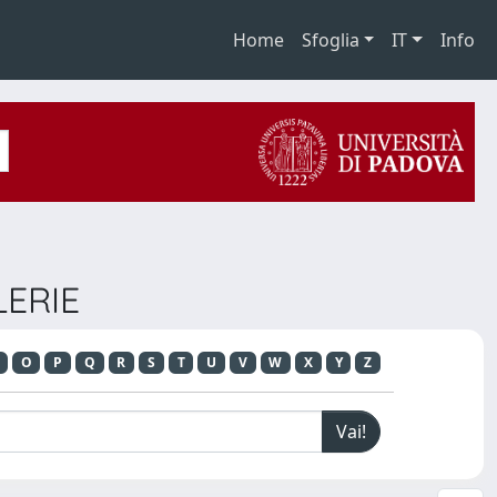
Home
Sfoglia
IT
Info
LERIE
O
P
Q
R
S
T
U
V
W
X
Y
Z