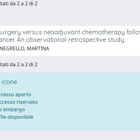
tati da 2 a 2 di 2
surgery versus neoadjuvant chemotherapy follo
ancer. An observational retrospective study.
 NEGRELLO, MARTINA
tati da 2 a 2 di 2
 icone
accesso aperto
accesso riservato
to embargo
ile disponibile