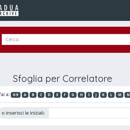
Sfoglia per Correlatore
ai a:
0-9
A
B
C
D
E
F
G
H
I
J
K
L
M
N
o inserisci le iniziali: