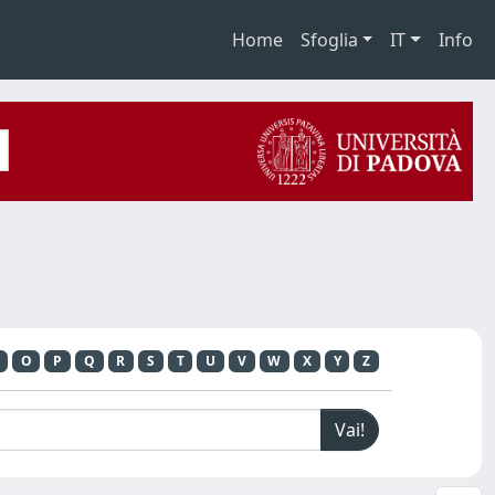
Home
Sfoglia
IT
Info
O
P
Q
R
S
T
U
V
W
X
Y
Z