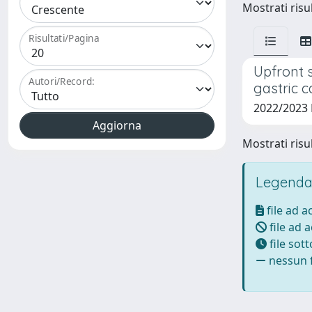
Mostrati risul
Risultati/Pagina
Upfront 
Autori/Record:
gastric c
2022/2023
Mostrati risul
Legenda
file ad 
file ad 
file sot
nessun f