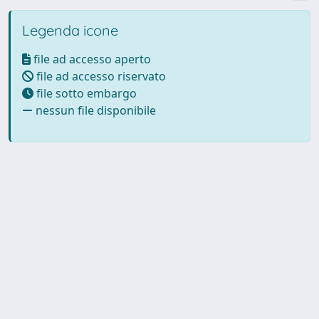
Legenda icone
file ad accesso aperto
file ad accesso riservato
file sotto embargo
nessun file disponibile
Powered by UNITESI
-
Info
Sistema
-
Licenza
-
Utilizzo dei
Copyright © 2026