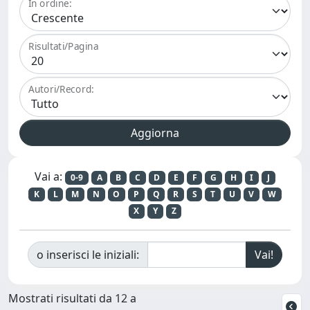
In ordine:
Risultati/Pagina
Autori/Record:
Vai a:
0-9
A
B
C
D
E
F
G
H
I
J
K
L
M
N
O
P
Q
R
S
T
U
V
W
X
Y
Z
o inserisci le iniziali:
Mostrati risultati da 12 a