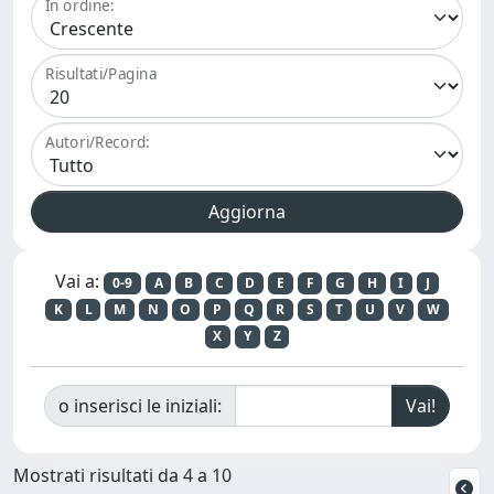
In ordine:
Risultati/Pagina
Autori/Record:
Vai a:
0-9
A
B
C
D
E
F
G
H
I
J
K
L
M
N
O
P
Q
R
S
T
U
V
W
X
Y
Z
o inserisci le iniziali:
Mostrati risultati da 4 a 10