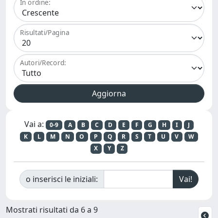
In ordine:
Risultati/Pagina
Autori/Record:
Vai a:
0-9
A
B
C
D
E
F
G
H
I
J
K
L
M
N
O
P
Q
R
S
T
U
V
W
X
Y
Z
o inserisci le iniziali:
Mostrati risultati da 6 a 9