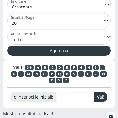
In ordine:
Risultati/Pagina
Autori/Record:
Vai a:
0-9
A
B
C
D
E
F
G
H
I
J
K
L
M
N
O
P
Q
R
S
T
U
V
W
X
Y
Z
o inserisci le iniziali:
Mostrati risultati da 6 a 9