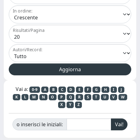
In ordine:
Risultati/Pagina
Autori/Record:
Vai a:
0-9
A
B
C
D
E
F
G
H
I
J
K
L
M
N
O
P
Q
R
S
T
U
V
W
X
Y
Z
o inserisci le iniziali: