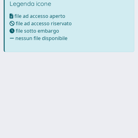
Legenda icone
file ad accesso aperto
file ad accesso riservato
file sotto embargo
nessun file disponibile
Powered by UNITESI
-
Info
Sistema
-
Licenza
-
Utilizzo dei
Copyright © 2026
cookie
-
Area riservata