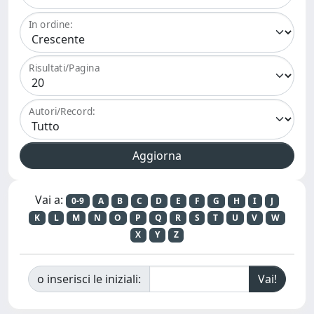
In ordine:
Risultati/Pagina
Autori/Record:
Vai a:
0-9
A
B
C
D
E
F
G
H
I
J
K
L
M
N
O
P
Q
R
S
T
U
V
W
X
Y
Z
o inserisci le iniziali: