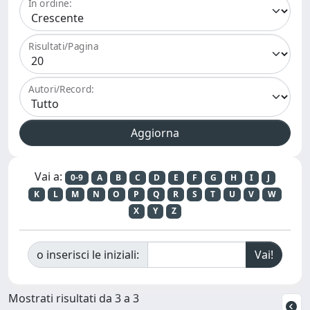
In ordine:
Risultati/Pagina
Autori/Record:
Vai a:
0-9
A
B
C
D
E
F
G
H
I
J
K
L
M
N
O
P
Q
R
S
T
U
V
W
X
Y
Z
o inserisci le iniziali:
Mostrati risultati da 3 a 3