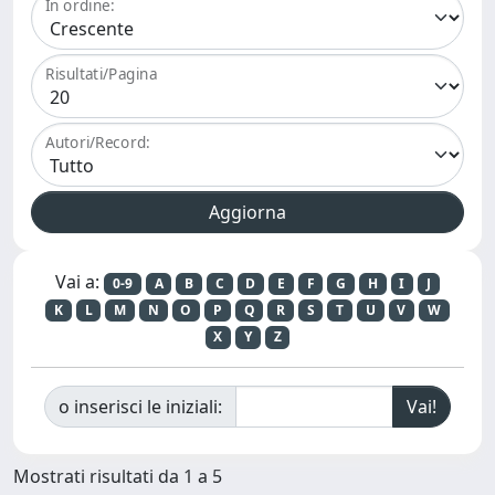
In ordine:
Risultati/Pagina
Autori/Record:
Vai a:
0-9
A
B
C
D
E
F
G
H
I
J
K
L
M
N
O
P
Q
R
S
T
U
V
W
X
Y
Z
o inserisci le iniziali:
Mostrati risultati da 1 a 5