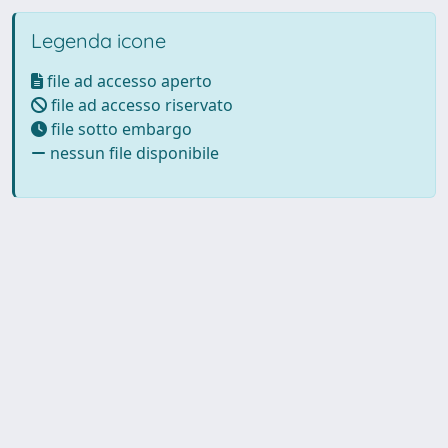
Legenda icone
file ad accesso aperto
file ad accesso riservato
file sotto embargo
nessun file disponibile
Powered by UNITESI
-
Info
Sistema
-
Licenza
-
Utilizzo dei
Copyright © 2026