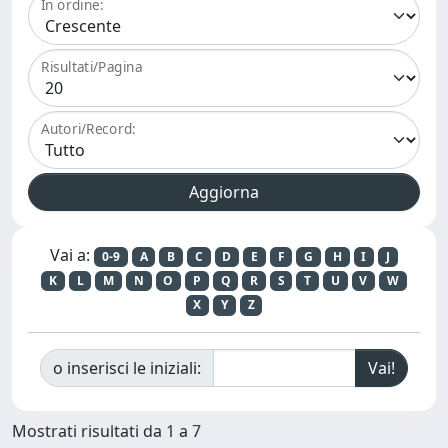
In ordine:
Risultati/Pagina
Autori/Record:
Vai a:
0-9
A
B
C
D
E
F
G
H
I
J
K
L
M
N
O
P
Q
R
S
T
U
V
W
X
Y
Z
o inserisci le iniziali:
Mostrati risultati da 1 a 7