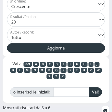
In ordine:
Risultati/Pagina
Autori/Record:
Vai a:
0-9
A
B
C
D
E
F
G
H
I
J
K
L
M
N
O
P
Q
R
S
T
U
V
W
X
Y
Z
o inserisci le iniziali:
Mostrati risultati da 5 a 6