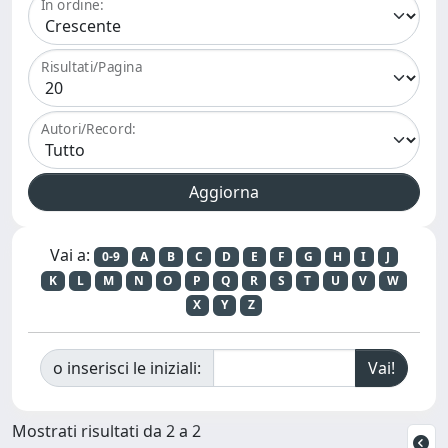
In ordine:
Risultati/Pagina
Autori/Record:
Vai a:
0-9
A
B
C
D
E
F
G
H
I
J
K
L
M
N
O
P
Q
R
S
T
U
V
W
X
Y
Z
o inserisci le iniziali:
Mostrati risultati da 2 a 2