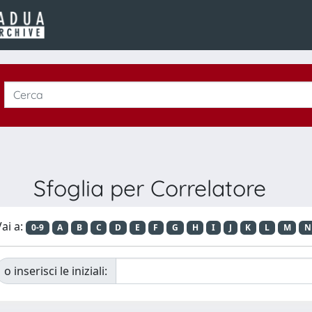
Sfoglia per Correlatore
ai a:
0-9
A
B
C
D
E
F
G
H
I
J
K
L
M
N
o inserisci le iniziali: