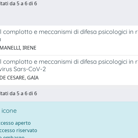
tati da 5 a 6 di 6
l complotto e meccanismi di difesa psicologici in
a
 MANELLI, IRENE
l complotto e meccanismi di difesa psicologici in
 virus Sars-CoV-2
DE CESARE, GAIA
tati da 5 a 6 di 6
 icone
accesso aperto
accesso riservato
to embargo