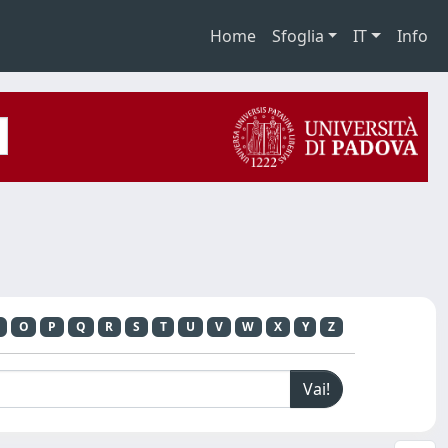
Home
Sfoglia
IT
Info
O
P
Q
R
S
T
U
V
W
X
Y
Z