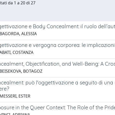
tati da 1 a 20 di 27
ettivazione e Body Concealment: il ruolo dell’a
 BAGORDA, ALESSIA
ttivazione e vergogna corporea: le implicazioni d
 ABATI, COSTANZA
cealment, Objectification, and Well-Being: A Cr
 BEISEKOVA, BOTAGOZ
ealment: può l'oggettivazione a seguito di una m
ere?
 MESSERI, ESTER
osure in the Queer Context: The Role of the Pri
VINCI, ADRIANA