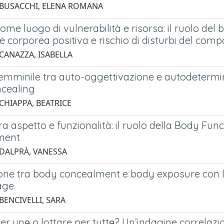
 BUSACCHI, ELENA ROMANA
come luogo di vulnerabilità e risorsa: il ruolo de
 corporea positiva e rischio di disturbi del co
 CANAZZA, ISABELLA
femminile tra auto-oggettivazione e autodetermina
cealing
 CHIAPPA, BEATRICE
tra aspetto e funzionalità: il ruolo della Body Fu
ment
 DALPRÀ, VANESSA
ione tra body concealment e body exposure con l
age
BENCIVELLI, SARA
er unɘ o lottare per tuttɘ? Un’indagine correlazi