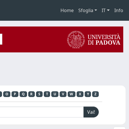
Home
Sfoglia
IT
Info
O
P
Q
R
S
T
U
V
W
X
Y
Z