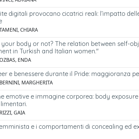
te digitali provocano cicatrici reali: l’impatto de
e
 TAMENI, CHIARA
your body or not? The relation between self-obje
ent in Turkish and Italian women."
 OZBAS, ENDA
eer e benessere durante il Pride: maggioranza p
 BERNINI, MARGHERITA
e emotive e immagine corporea: body exposure 
alimentari.
RIZZI, GAIA
 femminista e i comportamenti di concealing ed e