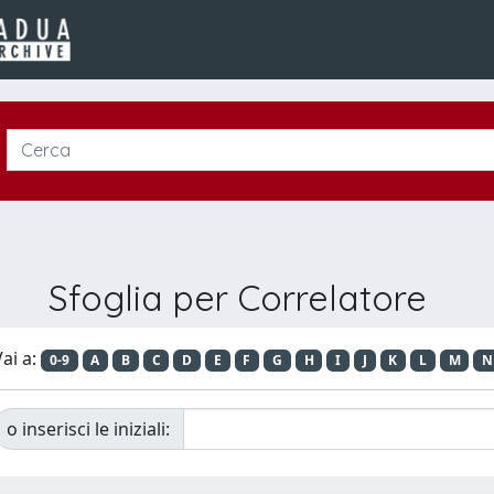
Sfoglia per Correlatore
ai a:
0-9
A
B
C
D
E
F
G
H
I
J
K
L
M
N
o inserisci le iniziali: