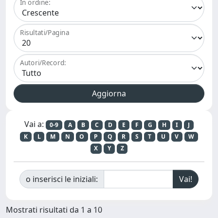
In ordine:
Risultati/Pagina
Autori/Record:
Vai a:
0-9
A
B
C
D
E
F
G
H
I
J
K
L
M
N
O
P
Q
R
S
T
U
V
W
X
Y
Z
o inserisci le iniziali:
Mostrati risultati da 1 a 10