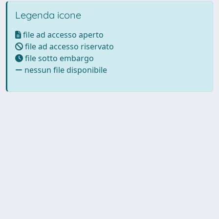
Legenda icone
file ad accesso aperto
file ad accesso riservato
file sotto embargo
nessun file disponibile
Powered by UNITESI
-
Info
Sistema
-
Licenza
-
Utilizzo dei
Copyright © 2026