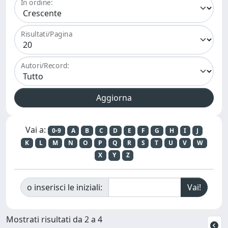
In ordine:
Risultati/Pagina
Autori/Record:
Vai a:
0-9
A
B
C
D
E
F
G
H
I
J
K
L
M
N
O
P
Q
R
S
T
U
V
W
X
Y
Z
o inserisci le iniziali:
Mostrati risultati da 2 a 4