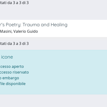
tati da 3 a 3 di 3
r's Poetry: Trauma and Healing
Masini, Valerio Guido
tati da 3 a 3 di 3
 icone
accesso aperto
accesso riservato
to embargo
ile disponibile