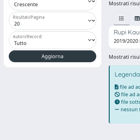
Mostrati risul
Risultati/Pagina
Rupi Kau
Autori/Record:
2019/2020 
Mostrati risul
Legenda
file ad 
file ad 
file sot
nessun f