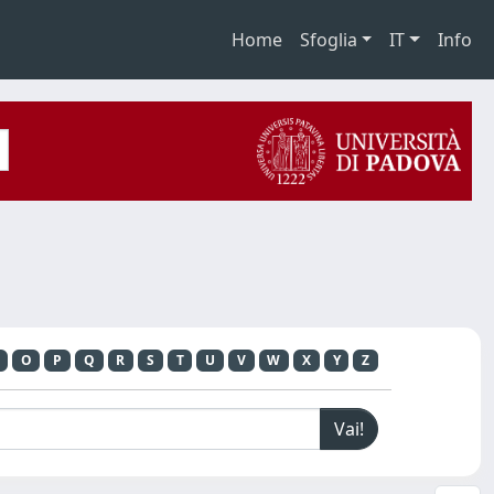
Home
Sfoglia
IT
Info
O
P
Q
R
S
T
U
V
W
X
Y
Z