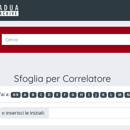
Sfoglia per Correlatore
ai a:
0-9
A
B
C
D
E
F
G
H
I
J
K
L
M
N
o inserisci le iniziali: