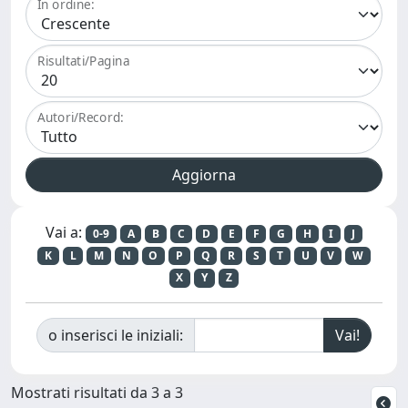
In ordine:
Risultati/Pagina
Autori/Record:
Vai a:
0-9
A
B
C
D
E
F
G
H
I
J
K
L
M
N
O
P
Q
R
S
T
U
V
W
X
Y
Z
o inserisci le iniziali:
Mostrati risultati da 3 a 3