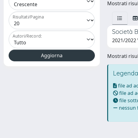
Mostrati risul
Risultati/Pagina
Società B
Autori/Record:
2021/2022
Mostrati risul
Legenda
file ad 
file ad 
file sot
nessun f