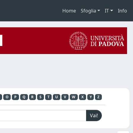
Home
Sfoglia
IT
Info
O
P
Q
R
S
T
U
V
W
X
Y
Z