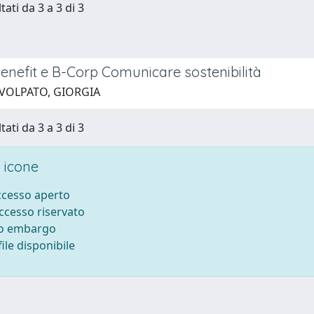
tati da 3 a 3 di 3
enefit e B-Corp Comunicare sostenibilità
 VOLPATO, GIORGIA
tati da 3 a 3 di 3
 icone
accesso aperto
accesso riservato
to embargo
ile disponibile