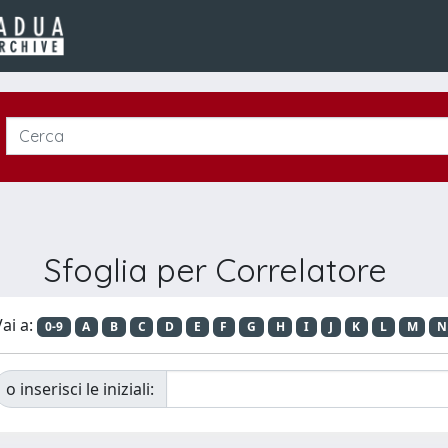
Sfoglia per Correlatore
ai a:
0-9
A
B
C
D
E
F
G
H
I
J
K
L
M
N
o inserisci le iniziali: