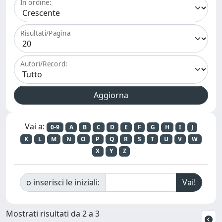
In ordine:
Risultati/Pagina
Autori/Record:
Vai a:
0-9
A
B
C
D
E
F
G
H
I
J
K
L
M
N
O
P
Q
R
S
T
U
V
W
X
Y
Z
o inserisci le iniziali:
Mostrati risultati da 2 a 3