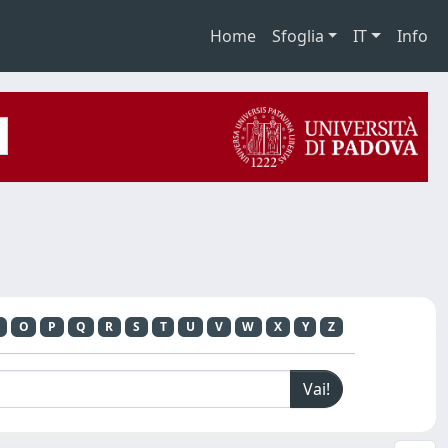
Home
Sfoglia
IT
Info
O
P
Q
R
S
T
U
V
W
X
Y
Z