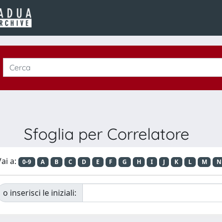
Sfoglia per Correlatore
ai a:
0-9
A
B
C
D
E
F
G
H
I
J
K
L
M
N
o inserisci le iniziali: