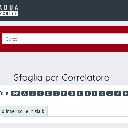
Sfoglia per Correlatore
ai a:
0-9
A
B
C
D
E
F
G
H
I
J
K
L
M
N
o inserisci le iniziali: