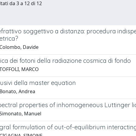
tati da 3 a 12 di 12
rattivo soggettivo a distanza: procedura indispens
trica?
 Colombo, Davide
tica dei fotoni della radiazione cosmica di fondo
 TOFFOLI, MARCO
ffusivi della master equation
Bonato, Andrea
pectral properties of inhomogeneous Luttinger li
 Simonato, Manuel
gral formulation of out-of-equilibrium interactin
 CIGAGNA, SIMONE