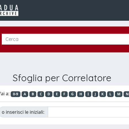
Sfoglia per Correlatore
ai a:
0-9
A
B
C
D
E
F
G
H
I
J
K
L
M
N
o inserisci le iniziali: