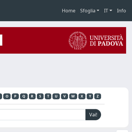
Home
Sfoglia
IT
Info
O
P
Q
R
S
T
U
V
W
X
Y
Z