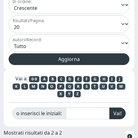
In ordine:
Risultati/Pagina
Autori/Record:
Vai a:
0-9
A
B
C
D
E
F
G
H
I
J
K
L
M
N
O
P
Q
R
S
T
U
V
W
X
Y
Z
o inserisci le iniziali:
Mostrati risultati da 2 a 2