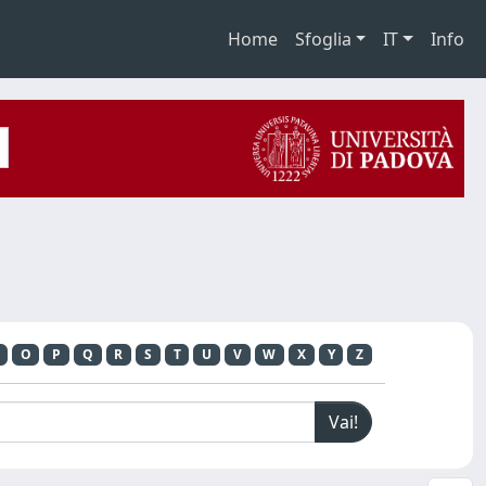
Home
Sfoglia
IT
Info
O
P
Q
R
S
T
U
V
W
X
Y
Z