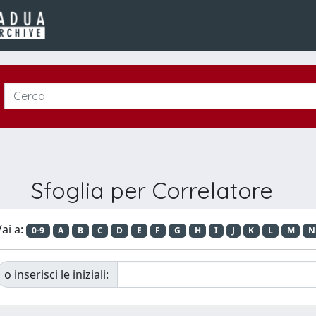
Sfoglia per Correlatore
ai a:
0-9
A
B
C
D
E
F
G
H
I
J
K
L
M
N
o inserisci le iniziali: