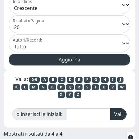
In ordine:
Risultati/Pagina
Autori/Record:
Vai a:
0-9
A
B
C
D
E
F
G
H
I
J
K
L
M
N
O
P
Q
R
S
T
U
V
W
X
Y
Z
o inserisci le iniziali:
Mostrati risultati da 4 a 4