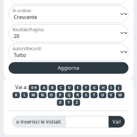
In ordine:
Risultati/Pagina
Autori/Record:
Vai a:
0-9
A
B
C
D
E
F
G
H
I
J
K
L
M
N
O
P
Q
R
S
T
U
V
W
X
Y
Z
o inserisci le iniziali: