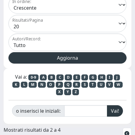
In ordine:
Risultati/Pagina
Autori/Record:
Vai a:
0-9
A
B
C
D
E
F
G
H
I
J
K
L
M
N
O
P
Q
R
S
T
U
V
W
X
Y
Z
o inserisci le iniziali:
Mostrati risultati da 2 a 4