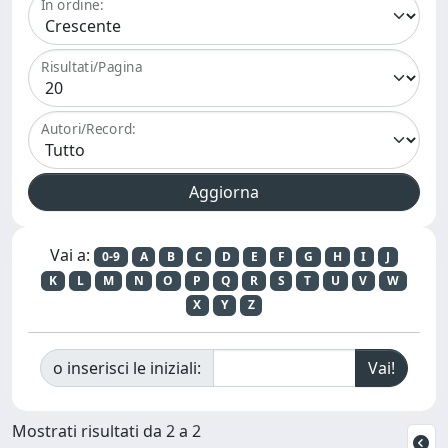
In ordine:
Risultati/Pagina
Autori/Record:
Vai a:
0-9
A
B
C
D
E
F
G
H
I
J
K
L
M
N
O
P
Q
R
S
T
U
V
W
X
Y
Z
o inserisci le iniziali:
Mostrati risultati da 2 a 2