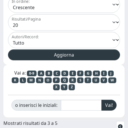
In ordine:
Risultati/Pagina
Autori/Record:
Vai a:
0-9
A
B
C
D
E
F
G
H
I
J
K
L
M
N
O
P
Q
R
S
T
U
V
W
X
Y
Z
o inserisci le iniziali:
Mostrati risultati da 3 a 5