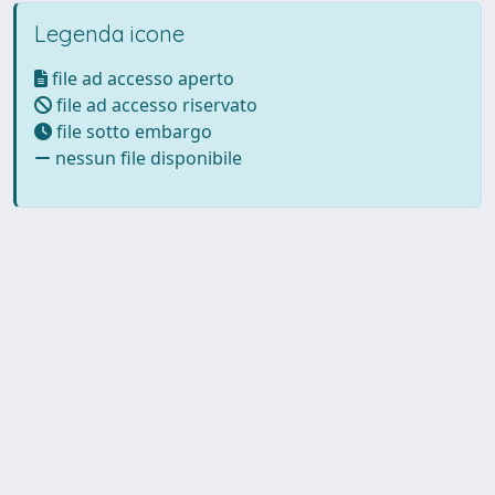
Legenda icone
file ad accesso aperto
file ad accesso riservato
file sotto embargo
nessun file disponibile
Powered by UNITESI
-
Info
Sistema
-
Licenza
-
Utilizzo dei
Copyright © 2026